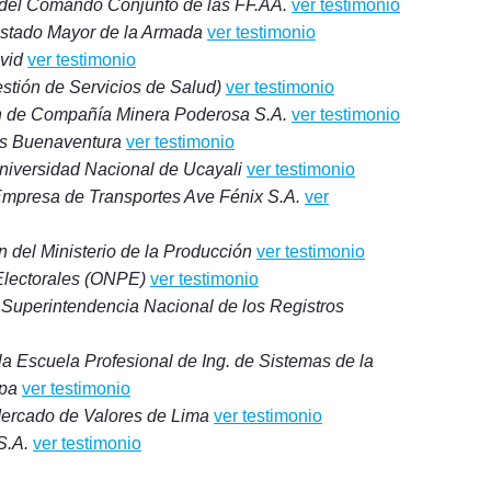
a del Comando Conjunto de las FF.AA.
ver testimonio
stado Mayor de la Armada
ver testimonio
vid
ver testimonio
Gestión de Servicios de Salud)
ver testimonio
ón de Compañía Minera Poderosa S.A.
ver testimonio
nas Buenaventura
ver testimonio
niversidad Nacional de Ucayali
ver testimonio
 Empresa de Transportes Ave Fénix S.A.
ver
n del Ministerio de la Producción
ver testimonio
 Electorales (ONPE)
ver testimonio
a Superintendencia Nacional de los Registros
la Escuela Profesional de Ing. de Sistemas de la
ipa
ver testimonio
Mercado de Valores de Lima
ver testimonio
S.A.
ver testimonio