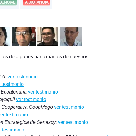
ios de algunos participantes de nuestros
.A.
ver testimonio
r testimonio
 Ecuatoriana
ver testimonio
uayaquil
ver testimonio
 la Cooperativa CoopMego
ver testimonio
ver testimonio
ón Estratégica de Senescyt
ver testimonio
r testimonio