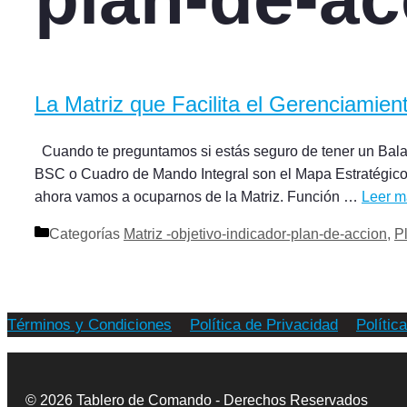
La Matriz que Facilita el Gerenciamien
Cuando te preguntamos si estás seguro de tener un Ba
BSC o Cuadro de Mando Integral son el Mapa Estratégico y 
ahora vamos a ocuparnos de la Matriz. Función …
Leer m
Categorías
Matriz -objetivo-indicador-plan-de-accion
,
P
Términos y Condiciones
Política de Privacidad
Polític
© 2026 Tablero de Comando - Derechos Reservados