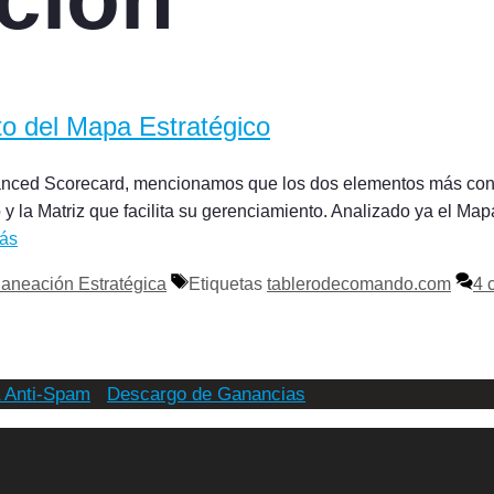
to del Mapa Estratégico
lanced Scorecard, mencionamos que los dos elementos más co
la Matriz que facilita su gerenciamiento. Analizado ya el Mapa e
ás
laneación Estratégica
Etiquetas
tablerodecomando.com
4 
a Anti-Spam
Descargo de Ganancias