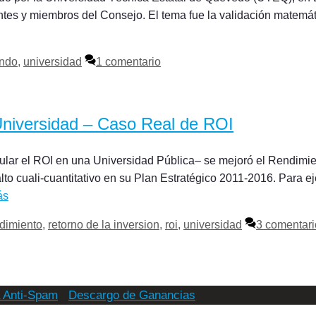
centes y miembros del Consejo. El tema fue la validación matemát
ando
,
universidad
1 comentario
Universidad – Caso Real de ROI
cular el ROI en una Universidad Pública– se mejoró el Rendimi
alto cuali-cuantitativo en su Plan Estratégico 2011-2016. Para ej
ás
dimiento
,
retorno de la inversion
,
roi
,
universidad
3 comentari
a Anti-Spam
Descargo de Ganancias