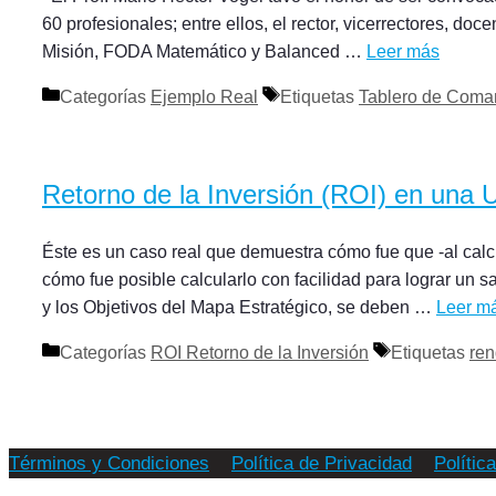
60 profesionales; entre ellos, el rector, vicerrectores, do
Misión, FODA Matemático y Balanced …
Leer más
Categorías
Ejemplo Real
Etiquetas
Tablero de Com
Retorno de la Inversión (ROI) en una 
Éste es un caso real que demuestra cómo fue que -al cal
cómo fue posible calcularlo con facilidad para lograr un s
y los Objetivos del Mapa Estratégico, se deben …
Leer m
Categorías
ROI Retorno de la Inversión
Etiquetas
ren
Términos y Condiciones
Política de Privacidad
Polític