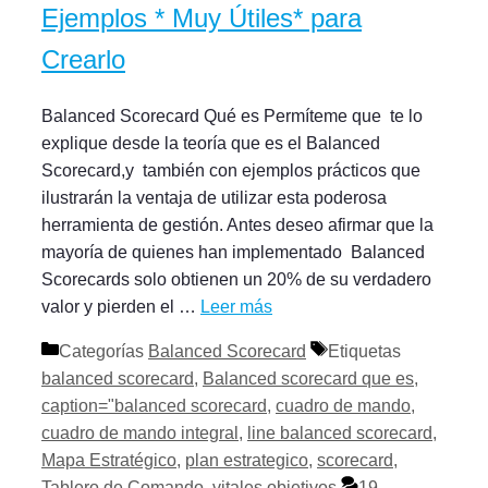
Ejemplos * Muy Útiles* para
Crearlo
Balanced Scorecard Qué es Permíteme que te lo
explique desde la teoría que es el Balanced
Scorecard,y también con ejemplos prácticos que
ilustrarán la ventaja de utilizar esta poderosa
herramienta de gestión. Antes deseo afirmar que la
mayoría de quienes han implementado Balanced
Scorecards solo obtienen un 20% de su verdadero
valor y pierden el …
Leer más
Categorías
Balanced Scorecard
Etiquetas
balanced scorecard
,
Balanced scorecard que es
,
caption="balanced scorecard
,
cuadro de mando
,
cuadro de mando integral
,
line balanced scorecard
,
Mapa Estratégico
,
plan estrategico
,
scorecard
,
Tablero de Comando
,
vitales objetivos
19