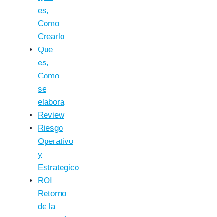
es,
Como
Crearlo
Que
es,
Como
se
elabora
Review
Riesgo
Operativo
y
Estrategico
ROI
Retorno
de la